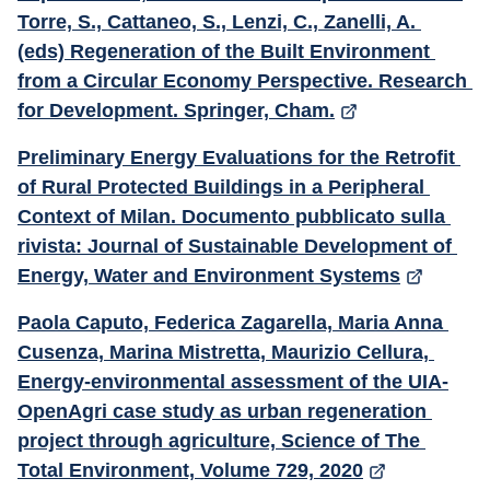
Torre, S., Cattaneo, S., Lenzi, C., Zanelli, A. 
(eds) Regeneration of the Built Environment 
from a Circular Economy Perspective. Research 
for Development. Springer, Cham.
Preliminary Energy Evaluations for the Retrofit 
of Rural Protected Buildings in a Peripheral 
Context of Milan. Documento pubblicato sulla 
rivista: Journal of Sustainable Development of 
Energy, Water and Environment Systems
Paola Caputo, Federica Zagarella, Maria Anna 
Cusenza, Marina Mistretta, Maurizio Cellura, 
Energy-environmental assessment of the UIA-
OpenAgri case study as urban regeneration 
project through agriculture, Science of The 
Total Environment, Volume 729, 2020