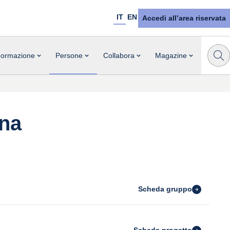
IT
EN
Accedi all’area riservata
ormazione
Persone
Collabora
Magazine
ena
Scheda gruppo