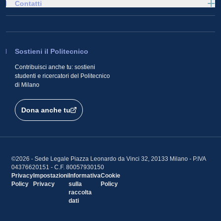
Contatti
Sostieni il Politecnico
Contribuisci anche tu: sostieni
studenti e ricercatori del Politecnico
di Milano
Dona anche tu
©2026 - Sede Legale Piazza Leonardo da Vinci 32, 20133 Milano - P.IVA
04376620151 - C.F. 80057930150
Privacy
Impostazioni
Informativa
Cookie
Policy
Privacy
sulla
Policy
raccolta
dati