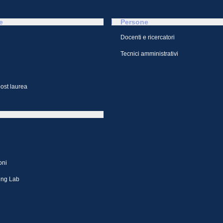
e
Persone
Docenti e ricercatori
Tecnici amministrativi
ost laurea
oni
ing Lab