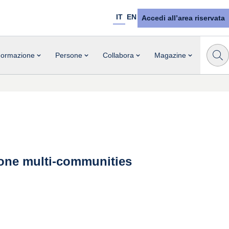
IT
EN
Accedi all’area riservata
ormazione
Persone
Collabora
Magazine
ione multi-communities