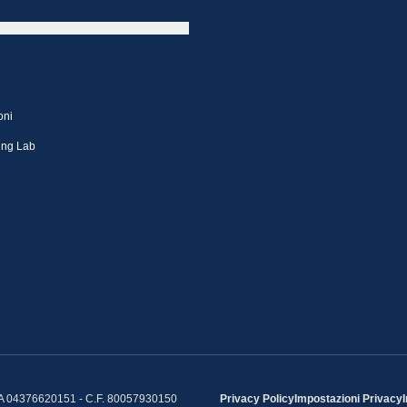
oni
ing Lab
IVA 04376620151 - C.F. 80057930150
Privacy Policy
Impostazioni Privacy