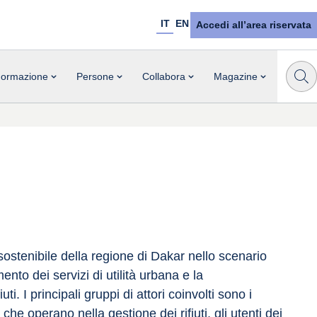
IT
EN
Accedi all’area riservata
ormazione
Persone
Collabora
Magazine
sostenibile della regione di Dakar nello scenario 
nto dei servizi di utilità urbana e la 
i. I principali gruppi di attori coinvolti sono i 
he operano nella gestione dei rifiuti, gli utenti dei 