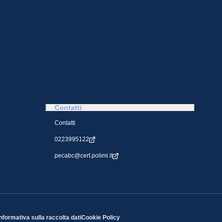
Contatti
Contatti
0223995122
pecabc@cert.polimi.it
Informativa sulla raccolta dati
Cookie Policy