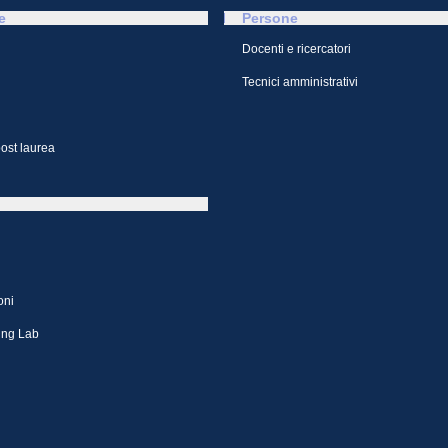
e
Persone
Docenti e ricercatori
Tecnici amministrativi
ost laurea
oni
ing Lab