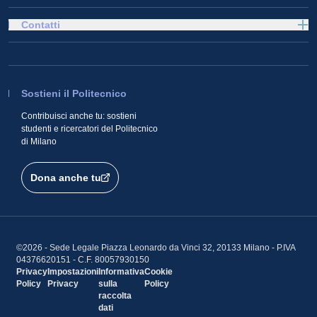
Contatti
Sostieni il Politecnico
Contribuisci anche tu: sostieni
studenti e ricercatori del Politecnico
di Milano
Dona anche tu
©2026 - Sede Legale Piazza Leonardo da Vinci 32, 20133 Milano - P.IVA
04376620151 - C.F. 80057930150
Privacy
Impostazioni
Informativa
Cookie
Policy
Privacy
sulla
Policy
raccolta
dati