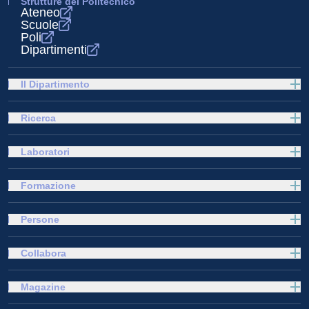
Strutture del Politecnico
Ateneo
Scuole
Poli
Dipartimenti
Il Dipartimento
Ricerca
Laboratori
Formazione
Persone
Collabora
Magazine