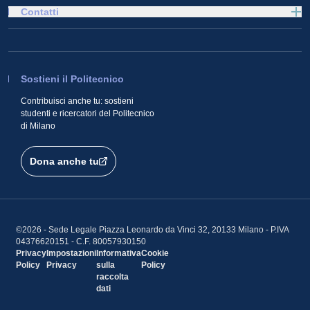
Contatti
Sostieni il Politecnico
Contribuisci anche tu: sostieni
studenti e ricercatori del Politecnico
di Milano
Dona anche tu
©2026 - Sede Legale Piazza Leonardo da Vinci 32, 20133 Milano - P.IVA
04376620151 - C.F. 80057930150
Privacy
Impostazioni
Informativa
Cookie
Policy
Privacy
sulla
Policy
raccolta
dati