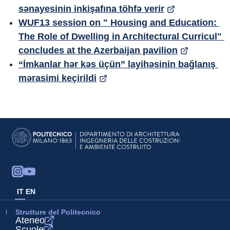
sənayesinin inkişafına töhfə verir
WUF13 session on " Housing and Education: 
The Role of Dwelling in Architectural Curricul" 
concludes at the Azerbaijan pavilion
“İmkanlar hər kəs üçün” layihəsinin bağlanış 
mərasimi keçirildi
IT
EN
Strutture del Politecnico
Ateneo
Scuole