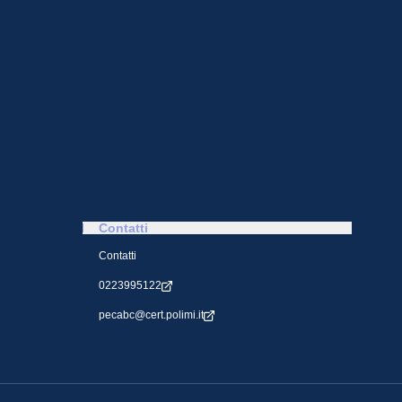
Contatti
Contatti
0223995122
pecabc@cert.polimi.it