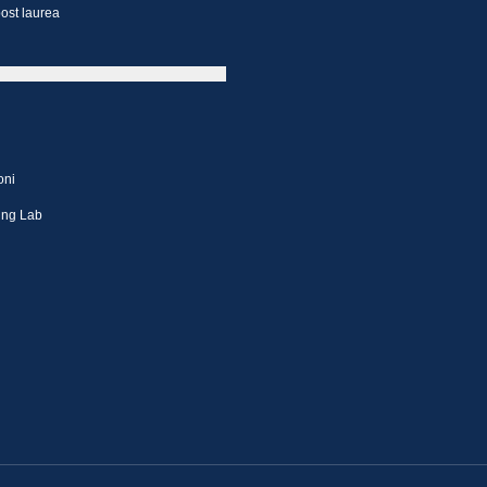
ost laurea
oni
ing Lab