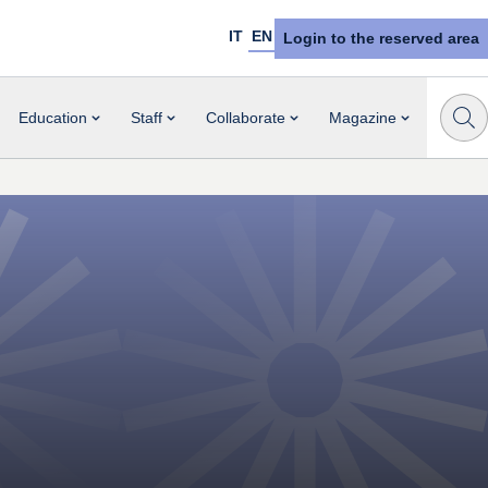
IT
EN
Login to the reserved area
Education
Staff
Collaborate
Magazine