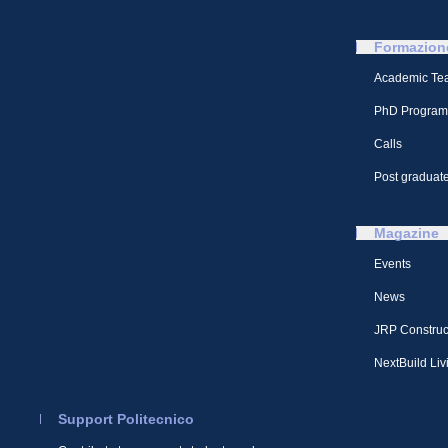
Formazion
Academic Te
PhD Program
Calls
Post graduate
Magazine
Events
News
JRP Construc
NextBuild Liv
Support Politecnico