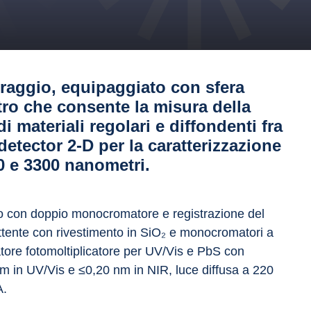
raggio, equipaggiato con sfera
ro che consente la misura della
di materiali regolari e diffondenti fra
etector 2-D per la caratterizzazione
200 e 3300 nanometri.
o con doppio monocromatore e registrazione del 
lettente con rivestimento in SiO₂ e monocromatori a 
latore fotomoltiplicatore per UV/Vis e PbS con 
 nm in UV/Vis e ≤0,20 nm in NIR, luce diffusa a 220 
A.