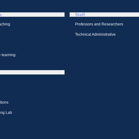
e
Staff
aching
Professors and Researchers
Technical Administrative
 learning
tions
ing Lab